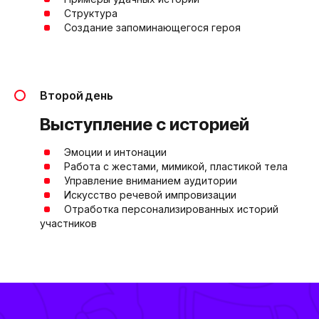
@
⠀⠀
Структура
@
⠀⠀
Создание запоминающегося героя
Второй день
Выступление с историей
@
⠀⠀
Эмоции и интонации
@
⠀⠀
Работа с жестами, мимикой, пластикой тела
@
⠀⠀
Управление вниманием аудитории
@
⠀⠀
Искусство речевой импровизации
@
⠀⠀
Отработка персонализированных историй
участников